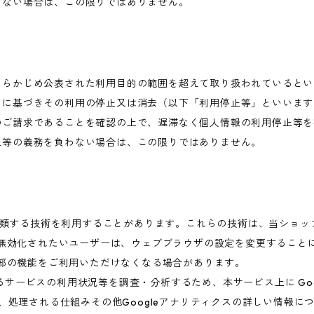
わない場合は、この限りではありません。
あらかじめ公表された利用目的の範囲を超えて取り扱われているとい
めに基づきその利用の停止又は消去（以下「利用停止等」といいます
のご請求であることを確認の上で、遅滞なく個人情報の利用停止等を
止等の義務を負わない場合は、この限りではありません。
これに類する技術を利用することがあります。これらの技術は、当ショ
を無効化されたいユーザーは、ウェブブラウザの設定を変更することに
一部の機能をご利用いただけなくなる場合があります。
ービスの利用状況等を調査・分析するため、本サービス上に Google
集、処理される仕組みその他Googleアナリティクスの詳しい情報